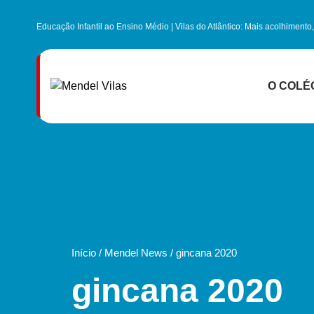
Educação Infantil ao Ensino Médio | Vilas do Atlântico: Mais acolhiment
O COLÉ
Infraestrutu
Centro Preparat
Início
/
Mendel News
/
gincana 2020
gincana 2020