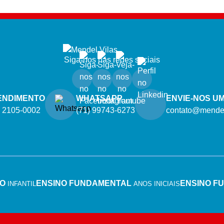
Siga-nos nas redes sociais
ENDIMENTO
WHATSAPP
ENVIE-NOS UM
) 2105-0002
(71) 99743-6273
contato@mendel
ÃO
ENSINO FUNDAMENTAL
ENSINO F
INFANTIL
ANOS INICIAIS