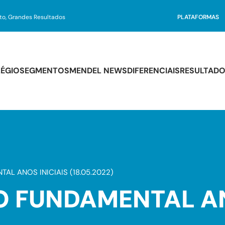
nto, Grandes Resultados
PLATAFORMAS
ÉGIO
SEGMENTOS
MENDEL NEWS
DIFERENCIAIS
RESULTAD
rutura #GrandePorNatureza
paratório Cambridge English
Ensino Fundamental Anos Iniciais
Ensino Fundamental Anos Finais
Atletas do Conhecimento
AL ANOS INICIAIS (18.05.2022)
O FUNDAMENTAL AN