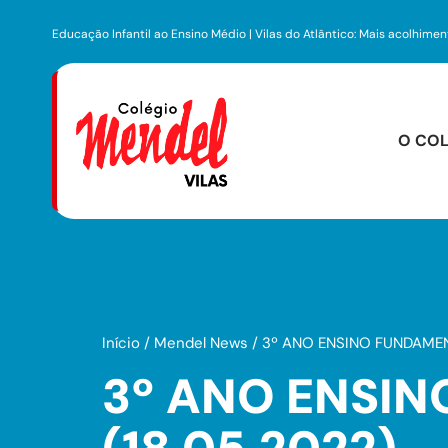
Educação Infantil ao Ensino Médio | Vilas do Atlântico: Mais acolhime
O COL
Infraest
Centro Pre
Início
/
Mendel News
/
3º ANO ENSINO FUNDAMENT
3º ANO ENSIN