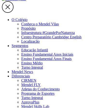
O Colégio
Conheça o Mendel Vilas
Propósito
Infraestrutura #GrandePorNatureza
Centro Preparatório Cambridge English
Localização
Segmentos
Educação Infantil
Ensino Fundamental Anos Iniciais
Ensino Fundamental Anos Finais
Ensino Médio
Turno Integral
Mendel News
Diferenciais
CIRMEN
Mendel FLY
Atletas do Conhecimento
Programa de Esportes
Turno Integral
AprovaPlus
Mendel Skills Lab