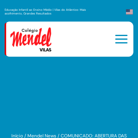
Educação Infantil ao Ensino Médio | Vilas do Atlântico: Mais
acolhimento, Grandes Resultados
Início
/
Mendel News
/
COMUNICADO: ABERTURA DAS