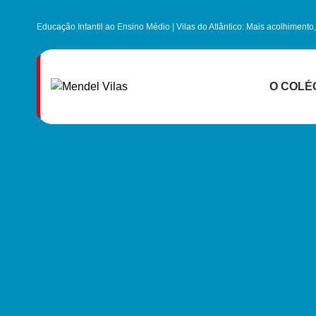
Educação Infantil ao Ensino Médio | Vilas do Atlântico: Mais acolhiment
O COLÉ
Infraestrutu
Centro Preparat