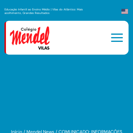
Educação Infantil ao Ensino Médio | Vilas do Atlântico: Mais
acolhimento, Grandes Resultados
Início
/
Mendel News
/
COMUNICADO: INFORMAÇÕES