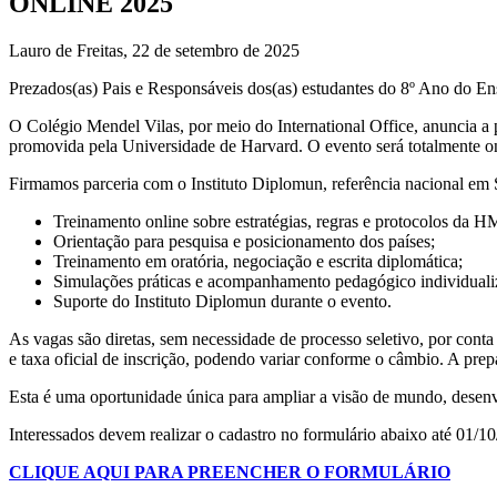
ONLINE 2025
Lauro de Freitas, 22 de setembro de 2025
Prezados(as) Pais e Responsáveis dos(as) estudantes do 8º Ano do E
O Colégio Mendel Vilas, por meio do International Office, anuncia
promovida pela Universidade de Harvard. O evento será totalmente on
Firmamos parceria com o Instituto Diplomun, referência nacional em S
Treinamento online sobre estratégias, regras e protocolos da
Orientação para pesquisa e posicionamento dos países;
Treinamento em oratória, negociação e escrita diplomática;
Simulações práticas e acompanhamento pedagógico individuali
Suporte do Instituto Diplomun durante o evento.
As vagas são diretas, sem necessidade de processo seletivo, por cont
e taxa oficial de inscrição, podendo variar conforme o câmbio. A prep
Esta é uma oportunidade única para ampliar a visão de mundo, desenvol
Interessados devem realizar o cadastro no formulário abaixo até 01/1
CLIQUE AQUI PARA PREENCHER O FORMULÁRIO