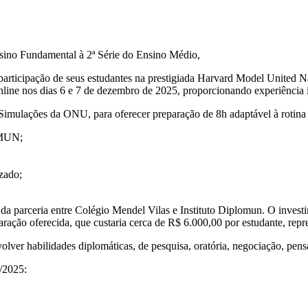
nsino Fundamental à 2ª Série do Ensino Médio,
 a participação de seus estudantes na prestigiada Harvard Model Uni
line nos dias 6 e 7 de dezembro de 2025, proporcionando experiência i
imulações da ONU, para oferecer preparação de 8h adaptável à rotina e
 HMUN;
zado;
a da parceria entre Colégio Mendel Vilas e Instituto Diplomun. O inves
aração oferecida, que custaria cerca de R$ 6.000,00 por estudante, repr
ver habilidades diplomáticas, de pesquisa, oratória, negociação, pensa
0/2025
: