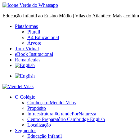
Educação Infantil ao Ensino Médio | Vilas do Atlântico: Mais acolhi
Plataformas
Plurall
A4 Educacional
Árvore
Tour Virtual
eBook Institucional
Rematrículas
O Colégio
Conheça o Mendel Vilas
Propósito
Infraestrutura #GrandePorNatureza
Centro Preparatório Cambridge English
Localização
Segmentos
Educação Infantil