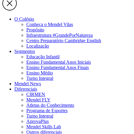
O Colégio
Conheça o Mendel Vilas
Propósito
Infraestrutura #GrandePorNatureza
Centro Preparatório Cambridge English
Localização
Segmentos
Educação Infantil
Ensino Fundamental Anos Iniciais
Ensino Fundamental Anos Finais
Ensino Médio
Turno Integral
Mendel News
Diferenciais
CIRMEN
Mendel FLY
Atletas do Conhecimento
Programa de Esportes
Turno Integral
AprovaPlus
Mendel Skills Lab
Outros diferenciais