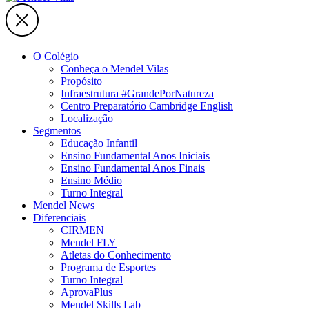
O Colégio
Conheça o Mendel Vilas
Propósito
Infraestrutura #GrandePorNatureza
Centro Preparatório Cambridge English
Localização
Segmentos
Educação Infantil
Ensino Fundamental Anos Iniciais
Ensino Fundamental Anos Finais
Ensino Médio
Turno Integral
Mendel News
Diferenciais
CIRMEN
Mendel FLY
Atletas do Conhecimento
Programa de Esportes
Turno Integral
AprovaPlus
Mendel Skills Lab