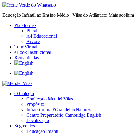
Educação Infantil ao Ensino Médio | Vilas do Atlântico: Mais acolhi
Plataformas
Plurall
A4 Educacional
Árvore
Tour Virtual
eBook Institucional
Rematrículas
O Colégio
Conheça o Mendel Vilas
Propósito
Infraestrutura #GrandePorNatureza
Centro Preparatório Cambridge English
Localização
Segmentos
Educação Infantil