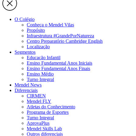
O Colégio
Conheça o Mendel Vilas
Propósito
Infraestrutura #GrandePorNatureza
Centro Preparatório Cambridge English
Localização
Segmentos
Educação Infantil
Ensino Fundamental Anos Iniciais
Ensino Fundamental Anos Finais
Ensino Médio
Turno Integral
Mendel News
Diferenciais
CIRMEN
Mendel FLY
Atletas do Conhecimento
Programa de Esportes
Turno Integral
AprovaPlus
Mendel Skills Lab
Outros diferenciais