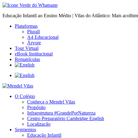
Educação Infantil ao Ensino Médio | Vilas do Atlântico: Mais acolhi
Plataformas
Plurall
A4 Educacional
Árvore
Tour Virtual
eBook Institucional
Rematrículas
O Colégio
Conheça o Mendel Vilas
Propósito
Infraestrutura #GrandePorNatureza
Centro Preparatório Cambridge English
Localização
Segmentos
Educação Infantil