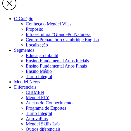
O Colégio
Conheça o Mendel Vilas
Propósito
Infraestrutura #GrandePorNatureza
Centro Preparatório Cambridge English
Localização
Segmentos
Educação Infantil
Ensino Fundamental Anos Iniciais
Ensino Fundamental Anos Finais
Ensino Médio
Turno Integral
Mendel News
Diferenciais
CIRMEN
Mendel FLY
Atletas do Conhecimento
Programa de Esportes
Turno Integral
AprovaPlus
Mendel Skills Lab
Outros diferenciais