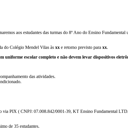
naremos aos estudantes das turmas do 8º Ano do Ensino Fundamental u
ída do Colégio Mendel Vilas às
xx
e retorno previsto para
xx
.
 uniforme escolar completo e não devem levar dispositivos eletrôni
companhamento das atividades.
ondicionado.
r pago via PIX ( CNPJ: 07.008.842/0001-39, KT Ensino Fundamental L
nimo de 35 estudantes.