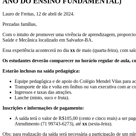
ANO DO ENSINO FUNDAMENTAL)
Lauro de Freitas, 12 de abril de 2024.
Prezadas famílias,
Com o intuito de promover uma vivência de aprendizagem, proporcio
Saúde e Mecânica localizado em Salvador-BA.
Essa experiência acontecerá no dia
xx
de maio (quarta-feira), com sa
Os estudantes deverão comparecer no horário regular de aula, com
Estarão inclusas na saída pedagógica:
Equipe pedagógica e de apoio do Colégio Mendel Vilas para a
Transporte de ida e volta em ônibus ou van executiva com ar c
Ingressos e taxas das atrações.
Lanche (misto, suco e fruta).
Inscrições e informações de pagamento:
A saída terá o valor de R$105,00 (cento e cinco reais) a se
Atendimento (71 99743-6273), até
xx
(sexta-feira).
Obs: para realização da saída será necessária a participação de um mí