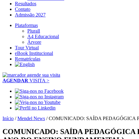
Resultados
Contato
Admissão 2027
Plataformas
Plurall
A4 Educacional
Árvore
Tour Virtual
eBook Institucional
Rematrículas
AGENDAR
VISITA >
Início
/
Mendel News
/
COMUNICADO: SAÍDA PEDAGÓGICA P
COMUNICADO: SAÍDA PEDAGÓGICA P