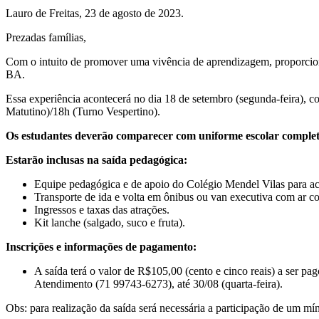
Lauro de Freitas, 23 de agosto de 2023.
Prezadas famílias,
Com o intuito de promover uma vivência de aprendizagem, proporci
BA.
Essa experiência acontecerá no dia 18 de setembro (segunda-feira), 
Matutino)/18h (Turno Vespertino).
Os estudantes deverão comparecer com uniforme escolar completo e
Estarão inclusas na saída pedagógica:
Equipe pedagógica e de apoio do Colégio Mendel Vilas para a
Transporte de ida e volta em ônibus ou van executiva com ar c
Ingressos e taxas das atrações.
Kit lanche (salgado, suco e fruta).
Inscrições e informações de pagamento:
A saída terá o valor de R$105,00 (cento e cinco reais) a se
Atendimento (71 99743-6273), até 30/08 (quarta-feira).
Obs: para realização da saída será necessária a participação de um mí