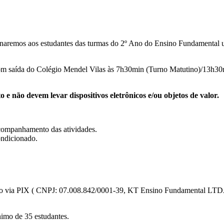
onaremos aos estudantes das turmas do 2º Ano do Ensino Fundamental
com saída do Colégio Mendel Vilas às 7h30min (Turno Matutino)/13h30m
 não devem levar dispositivos eletrônicos e/ou objetos de valor.
companhamento das atividades.
ondicionado.
r pago via PIX ( CNPJ: 07.008.842/0001-39, KT Ensino Fundamental L
nimo de 35 estudantes.