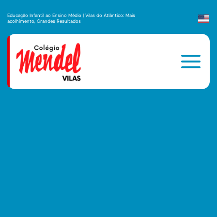
Educação Infantil ao Ensino Médio | Vilas do Atlântico: Mais
acolhimento, Grandes Resultados