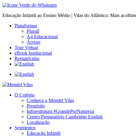
Educação Infantil ao Ensino Médio | Vilas do Atlântico: Mais acolhi
Plataformas
Plurall
A4 Educacional
Árvore
Tour Virtual
eBook Institucional
Rematrículas
O Colégio
Conheça o Mendel Vilas
Propósito
Infraestrutura #GrandePorNatureza
Centro Preparatório Cambridge English
Localização
Segmentos
Educação Infantil