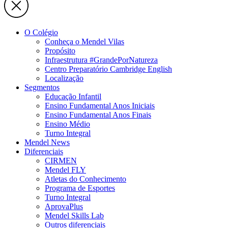
O Colégio
Conheça o Mendel Vilas
Propósito
Infraestrutura #GrandePorNatureza
Centro Preparatório Cambridge English
Localização
Segmentos
Educação Infantil
Ensino Fundamental Anos Iniciais
Ensino Fundamental Anos Finais
Ensino Médio
Turno Integral
Mendel News
Diferenciais
CIRMEN
Mendel FLY
Atletas do Conhecimento
Programa de Esportes
Turno Integral
AprovaPlus
Mendel Skills Lab
Outros diferenciais