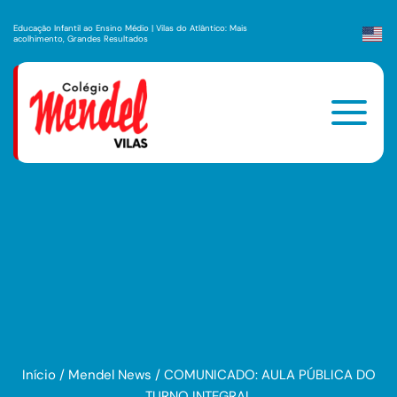
Educação Infantil ao Ensino Médio | Vilas do Atlântico: Mais
acolhimento, Grandes Resultados
Início
/
Mendel News
/
COMUNICADO: AULA PÚBLICA DO
TURNO INTEGRAL