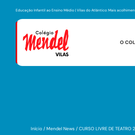
Educação Infantil ao Ensino Médio | Vilas do Atlântico: Mais acolhime
O COL
Infraest
Centro Pre
Início
/
Mendel News
/
CURSO LIVRE DE TEATRO 