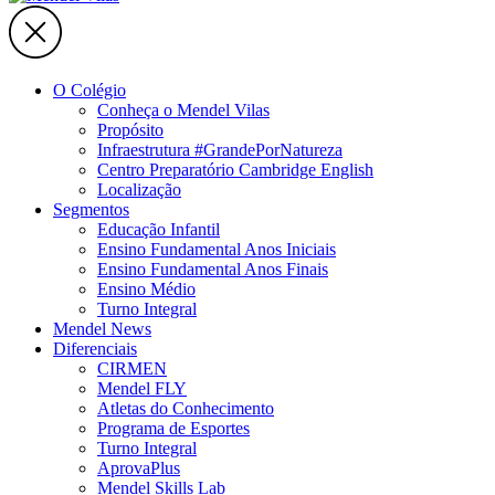
O Colégio
Conheça o Mendel Vilas
Propósito
Infraestrutura #GrandePorNatureza
Centro Preparatório Cambridge English
Localização
Segmentos
Educação Infantil
Ensino Fundamental Anos Iniciais
Ensino Fundamental Anos Finais
Ensino Médio
Turno Integral
Mendel News
Diferenciais
CIRMEN
Mendel FLY
Atletas do Conhecimento
Programa de Esportes
Turno Integral
AprovaPlus
Mendel Skills Lab