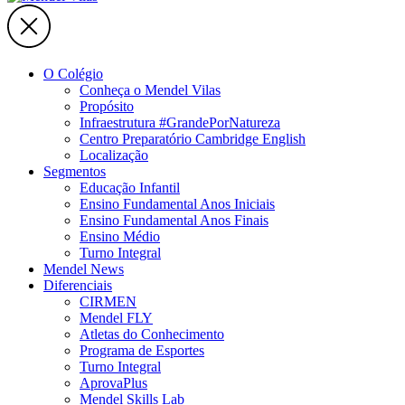
O Colégio
Conheça o Mendel Vilas
Propósito
Infraestrutura #GrandePorNatureza
Centro Preparatório Cambridge English
Localização
Segmentos
Educação Infantil
Ensino Fundamental Anos Iniciais
Ensino Fundamental Anos Finais
Ensino Médio
Turno Integral
Mendel News
Diferenciais
CIRMEN
Mendel FLY
Atletas do Conhecimento
Programa de Esportes
Turno Integral
AprovaPlus
Mendel Skills Lab