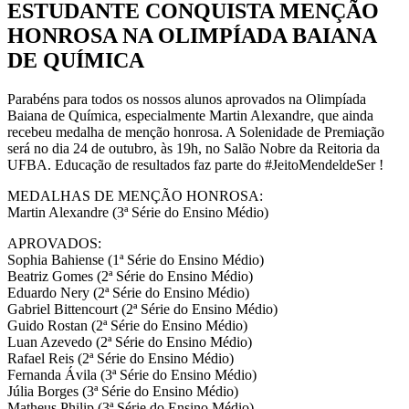
ESTUDANTE CONQUISTA MENÇÃO
HONROSA NA OLIMPÍADA BAIANA
DE QUÍMICA
Parabéns para todos os nossos alunos aprovados na Olimpíada
Baiana de Química, especialmente Martin Alexandre, que ainda
recebeu medalha de menção honrosa. A Solenidade de Premiação
será no dia 24 de outubro, às 19h, no Salão Nobre da Reitoria da
UFBA. Educação de resultados faz parte do #JeitoMendeldeSer !
MEDALHAS DE MENÇÃO HONROSA:
Martin Alexandre (3ª Série do Ensino Médio)
APROVADOS:
Sophia Bahiense (1ª Série do Ensino Médio)
Beatriz Gomes (2ª Série do Ensino Médio)
Eduardo Nery (2ª Série do Ensino Médio)
Gabriel Bittencourt (2ª Série do Ensino Médio)
Guido Rostan (2ª Série do Ensino Médio)
Luan Azevedo (2ª Série do Ensino Médio)
Rafael Reis (2ª Série do Ensino Médio)
Fernanda Ávila (3ª Série do Ensino Médio)
Júlia Borges (3ª Série do Ensino Médio)
Matheus Philip (3ª Série do Ensino Médio)