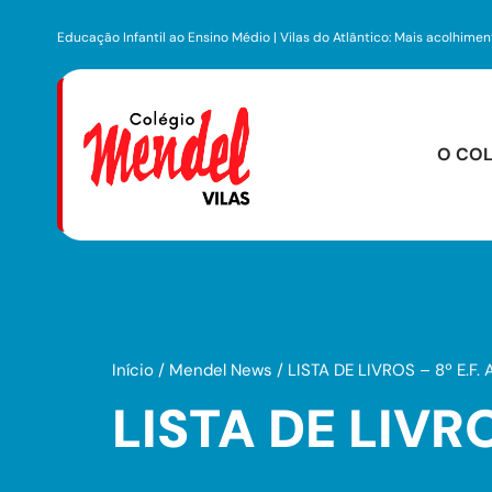
Educação Infantil ao Ensino Médio | Vilas do Atlântico: Mais acolhime
O COL
Infraest
Centro Pre
Início
/
Mendel News
/
LISTA DE LIVROS – 8º E.F.
LISTA DE LIVRO