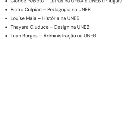
Clarice Peixoto – Letras na UFBA e UNEB (1º lugar)
Pietra Culpian – Pedagogia na UNEB
Louíse Maia – História na UNEB
Thayara Giuduce – Design na UNEB
Luan Borges – Administração na UNEB
Maria Fernanada Sanches – Psicologia na UNEB
Vitor Miranda – Direito na UNEB
Maurício Palma – Ciências Contábeis na UNEB
Cath Vilanova – Artes Plásticas na UFBA
Maria Fernanda Sanches – Psicologia na UNEB
Bárbara Sanches – Direito na UNEB