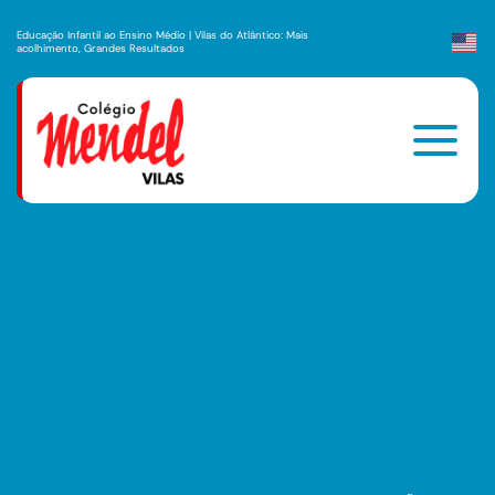
Educação Infantil ao Ensino Médio | Vilas do Atlântico: Mais
acolhimento, Grandes Resultados